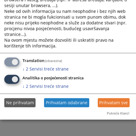
sesiji unutar browsera, ...).
Neke od ovih informacija su nam neophodne i bez njih web
stranica ne bi mogla fukcionisati u svom punom obimu, dok
neke nisu prijeko neophodne a služe za dodatne stvari (npr.
procjenu nivoa posjećenosti, budućeg usavršavanja
stranice...).
Trenutno nema vijesti
Na ovom mjestu možete dozvoliti ili uskratiti pravo na
korištenje tih informacija.
Translation
(obavezna)
↓
2
Servisi treće strane
Analitika o posjećenosti stranica
↓
2
Servisi treće strane
Ne prihvatam
Prihvatam odabrane
Prihvatam sve
Pokreće Klaro!