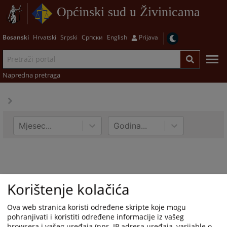
Općinski sud u Živinicama
Bosanski
Hrvatski
Srpski
Српски
English
Prijava
Napredna pretraga
Mjesec...
Godina...
Korištenje kolačića
Ova web stranica koristi određene skripte koje mogu
pohranjivati i koristiti određene informacije iz vašeg
browsera i vašeg uređaja (npr. IP adresa uređaja, varijable o