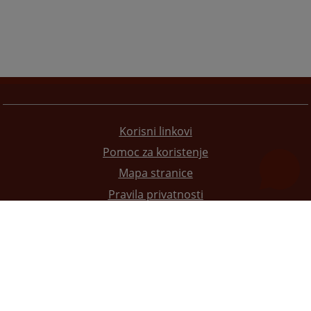
Korisni linkovi
Pomoc za koristenje
Mapa stranice
Pravila privatnosti
Redizajn web stranice je finansirala Evropska unija. Za njen sadržaj isključivo je odgovorno
Visoko sudsko i tužilačko vijeće BiH i ona ne odražava nužno stavove Evropske unije.