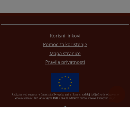
Korisni linkovi
Pomoc za koristenje
Mapa stranice
Pravila privatnosti
Redizajn web stranice je finansirala Evropska unija. Za njen sadržaj isključivo je odgovorno
Visoko sudsko i tužilačko vijeće BiH i ona ne odražava nužno stavove Evropske unije.
© 2021
Visoko sudsko i tužilačko vijeće