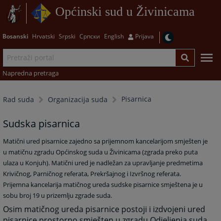
Općinski sud u Živinicama
Bosanski
Hrvatski
Srpski
Српски
English
Prijava
Napredna pretraga
Pisarnica
Rad suda
Organizacija suda
Sudska pisarnica
Matični ured pisarnice zajedno sa prijemnom kancelarijom smješten je
u matičnu zgradu Općinskog suda u Živinicama (zgrada preko puta
ulaza u Konjuh). Matični ured je nadležan za upravljanje predmetima
Krivičnog, Parničnog referata, Prekršajnog i Izvršnog referata.
Prijemna kancelarija matičnog ureda sudske pisarnice smještena je u
sobu broj 19 u prizemlju zgrade suda.
Osim matičnog ureda pisarnice postoji i izdvojeni ured
pisarnice prostorno smješten u zgradu Odjeljenja suda