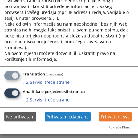
Ova web stranica koristi određene skripte koje mogu
- dostavljanje predmeta višem sudu po žalbi,
pohranjivati i koristiti određene informacije iz vašeg
- deponovanje spisa u arhivu i uništavanje
browsera i vašeg uređaja (npr. IP adresa uređaja, varijable o
sesiji unutar browsera, ...).
bezvrijednog registraturskog materijala i
Neke od ovih informacija su nam neophodne i bez njih web
- izdavanje uvjerenja o činjenicama o kojima sud vodi
stranica ne bi mogla fukcionisati u svom punom obimu, dok
evidenciju (vidi Uvjerenja i potvrde).
neke nisu prijeko neophodne a služe za dodatne stvari (npr.
Ove poslove obavljaju zaposleni na radnim mjestima
procjenu nivoa posjećenosti, budućeg usavršavanja
stranice...).
Referenta za unos dokumenata, Referenta za
Na ovom mjestu možete dozvoliti ili uskratiti pravo na
upravljanje predmetima, Referenta za otpremu pošte i
korištenje tih informacija.
Referenta za pružanje informacija.
Sudska pisarnica, odnosno prijemne kancelarije dva
Translation
(obavezna)
ureda sudske pisarnice rad sa strankama obavljaju u
↓
2
Servisi treće strane
periodu 08:00 do 15:30 sati, izuzev u periodu korištenja
pauze od 10:00 do 10:30 sati.
Analitika o posjećenosti stranica
↓
2
Servisi treće strane
1957
PREGLEDA
Ne prihvatam
Prihvatam odabrane
Prihvatam sve
Pokreće Klaro!