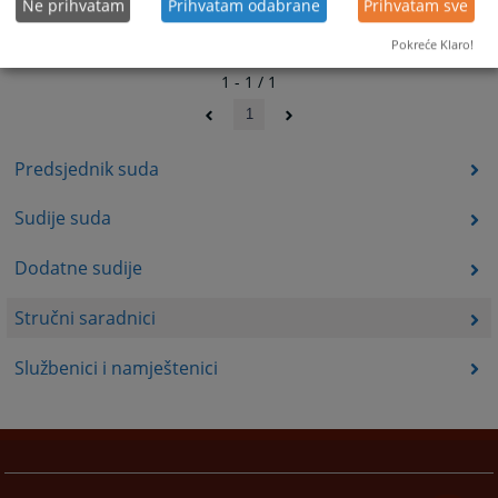
Ne prihvatam
Prihvatam odabrane
Prihvatam sve
Pokreće Klaro!
1 - 1 / 1
1
Predsjednik suda
Sudije suda
Dodatne sudije
Stručni saradnici
Službenici i namještenici