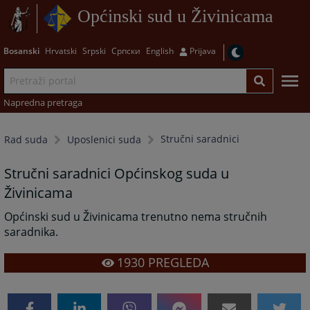
Općinski sud u Živinicama
Bosanski
Hrvatski
Srpski
Српски
English
Prijava
Napredna pretraga
Stručni saradnici
Rad suda
Uposlenici suda
Stručni saradnici Općinskog suda u
Živinicama
Općinski sud u Živinicama trenutno nema stručnih
saradnika.
1930
PREGLEDA