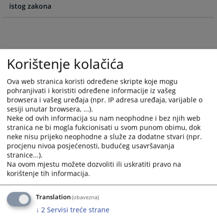
istog zakona
the
the
calendar
calendar
and
and
select
select
a
a
Korištenje kolačića
date.
date.
Press
Press
Ova web stranica koristi određene skripte koje mogu
the
the
pohranjivati i koristiti određene informacije iz vašeg
question
question
browsera i vašeg uređaja (npr. IP adresa uređaja, varijable o
mark
mark
sesiji unutar browsera, ...).
key
key
Neke od ovih informacija su nam neophodne i bez njih web
to
to
stranica ne bi mogla fukcionisati u svom punom obimu, dok
get
get
neke nisu prijeko neophodne a služe za dodatne stvari (npr.
procjenu nivoa posjećenosti, budućeg usavršavanja
the
the
stranice...).
keyboard
keyboard
Na ovom mjestu možete dozvoliti ili uskratiti pravo na
shortcuts
shortcuts
korištenje tih informacija.
for
for
changing
changing
Translation
(obavezna)
dates.
dates.
↓
2
Servisi treće strane