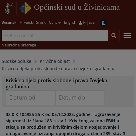
Općinski sud u Živinicama
Bosanski
Hrvatski
Srpski
Српски
English
Prijava
Napredna pretraga
Sudske odluke
Krivična oblast
Krivična djela protiv slobode i prava čovjeka i građanina
Krivična djela protiv slobode i prava čovjeka i
građanina
Navigate
Navigate
33 0 K 104925 25 K od 05.12.2025. godine - Ugrožavanje
forward
forward
sigurnosti iz člana 183. stav 1. Krivičnog zakona FBiH u
to
to
sticaju sa produženim krivičnim djelom Posjedovanje i
interact
interact
omogućavanje uživanja opojnih droga iz člana 239. stav 3.
with
with