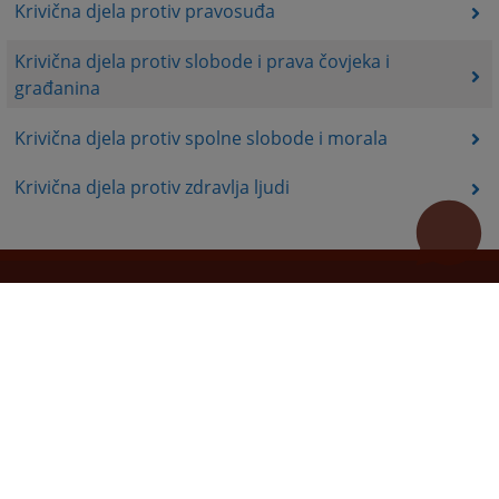
Krivična djela protiv pravosuđa
Krivična djela protiv slobode i prava čovjeka i
građanina
Krivična djela protiv spolne slobode i morala
Krivična djela protiv zdravlja ljudi
Korisni linkovi
Pomoc za koristenje
Mapa stranice
Pravila privatnosti