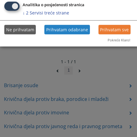
Analitika o posjećenosti stranica
↓
2
Servisi treće strane
Ne prihvatam
Prihvatam odabrane
Prihvatam sve
Pokreće Klaro!
1 - 1 / 1
1
Brisanje osude
Krivična djela protiv braka, porodice i mladeži
Krivična djela protiv imovine
Krivična djela protiv javnog reda i pravnog prometa