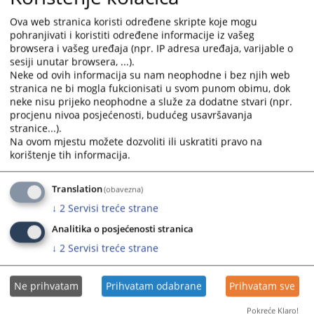
vršene u oblasti pravosuđa ukazivale su na veliki broj
sudova i sudija u BiH u odnosu na broj stanovnika. To
Ova web stranica koristi određene skripte koje mogu
pohranjivati i koristiti određene informacije iz vašeg
je utvrđeno komparacijom sudske vlasti u BiH sa
browsera i vašeg uređaja (npr. IP adresa uređaja, varijable o
sudovima u Evropi. Slijedeći ovaj zaključak doneseni su
sesiji unutar browsera, ...).
propisi kojima su ukinuti pojedini općinski – osnovni
Neke od ovih informacija su nam neophodne i bez njih web
sudovi u Bosni i Hercegovini. Istim propisima smanjen
stranica ne bi mogla fukcionisati u svom punom obimu, dok
je i broj sudija. Kao direktna posljedica reforme sudu u
neke nisu prijeko neophodne a služe za dodatne stvari (npr.
Živinicama su 2004. godine pripojeni sudovi u
procjenu nivoa posjećenosti, budućeg usavršavanja
stranice...).
Banovićima i Kladnju. Prvobitan plan nije
Na ovom mjestu možete dozvoliti ili uskratiti pravo na
podrazumijevao ostanak suda u Živinicama već
korištenje tih informacija.
njegovo pripajanje sudu u Banovićima zbog neuslovne
i loše infrastrukture. Gradske vlasti su zajedno sa
Translation
tadašnjim predsjednikom suda uspjele zadržati sud u
(obavezna)
gradu argumentirajući to činjenicom da su Živinice
↓
2
Servisi treće strane
politički, demografski i ekonomski najznačajnija općina.
Analitika o posjećenosti stranica
Jedini uslov koji su morali ispuniti je obezbjeđenje
↓
2
Servisi treće strane
adekvatnih prostorija što je i učinjeno.
2007. godine je izvršena reforma prekršajnih sudova i
Ne prihvatam
Prihvatam odabrane
Prihvatam sve
njihovo pripajanje redovnim sudovima. Sumirajući
rezultate opća je ocjena da je reforma polučila uspjeh.
Pokreće Klaro!