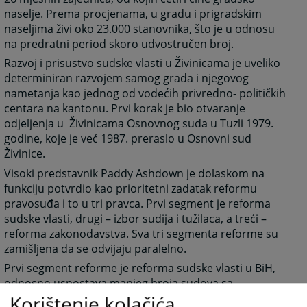
naselje. Prema procjenama, u gradu i prigradskim
naseljima živi oko 23.000 stanovnika, što je u odnosu
na predratni period skoro udvostručen broj.
Razvoj i prisustvo sudske vlasti u Živinicama je uveliko
determiniran razvojem samog grada i njegovog
nametanja kao jednog od vodećih privredno- političkih
centara na kantonu. Prvi korak je bio otvaranje
odjeljenja u Živinicama Osnovnog suda u Tuzli 1979.
godine, koje je već 1987. preraslo u Osnovni sud
Živinice.
Visoki predstavnik Paddy Ashdown je dolaskom na
funkciju potvrdio kao prioritetni zadatak reformu
pravosuđa i to u tri pravca. Prvi segment je reforma
sudske vlasti, drugi – izbor sudija i tužilaca, a treći –
reforma zakonodavstva. Sva tri segmenta reforme su
zamišljena da se odvijaju paralelno.
Prvi segment reforme je reforma sudske vlasti u BiH,
odnosno uspostava manjeg broja sudova sa
Korištenje kolačića
smanjenim brojem sudija. Naime, analize koje su