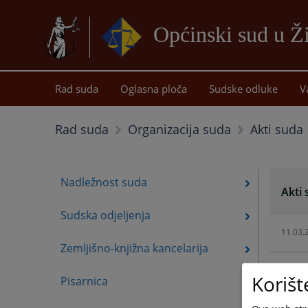
Općinski sud u Ž
Rad suda
Oglasna ploča
Sudske odluke
V
Akti suda
Rad suda
Organizacija suda
Nadležnost suda
Akti
Sudska odjeljenja
11.03.
Zemljišno-knjižna kancelarija
11.03.
Korišt
Pisarnica
12.02.