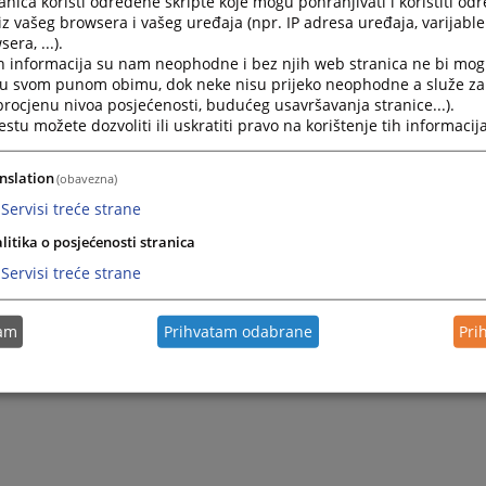
nica koristi određene skripte koje mogu pohranjivati i koristiti od
iz vašeg browsera i vašeg uređaja (npr. IP adresa uređaja, varijable 
2027. godina
era, ...).
h informacija su nam neophodne i bez njih web stranica ne bi mog
i u svom punom obimu, dok neke nisu prijeko neophodne a služe z
 procjenu nivoa posjećenosti, budućeg usavršavanja stranice...).
tu možete dozvoliti ili uskratiti pravo na korištenje tih informacija
nslation
(obavezna)
Servisi treće strane
litika o posjećenosti stranica
Servisi treće strane
tam
Prihvatam odabrane
Pri