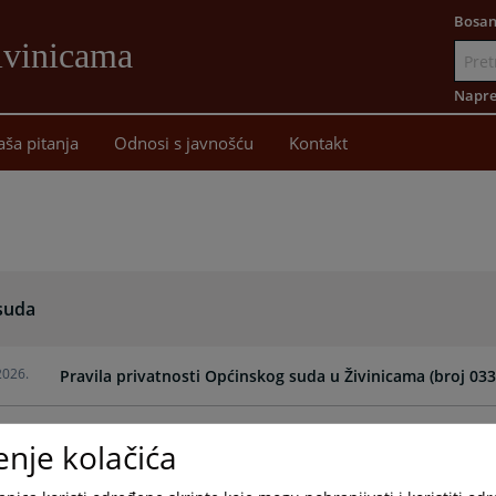
Bosan
ivinicama
Idi
na
Napre
sadržaj
aša pitanja
Odnosi s javnošću
Kontakt
 suda
2026.
Pravila privatnosti Općinskog suda u Živinicama (broj 03
2026.
Odluka o imenovanju službenika za zaštitu ličnih podatak
enje kolačića
2026.
Akcioni plan za realizaciju Strategije za unapređenje ro