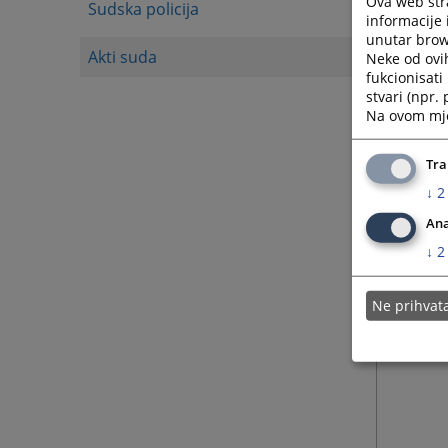
Ova web stra
Sudska policija
informacije 
unutar brows
Akti suda
Neke od ovi
fukcionisat
stvari (npr.
Na ovom mjes
Tra
↓
2
Ana
↓
2
Ne prihva