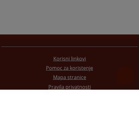
Korisni linkovi
Pomoc za koristenje
Mapa stranice
Pravila privatnosti
Redizajn web stranice je finansirala Evropska unija. Za njen sadržaj isključivo je odgovorno
Visoko sudsko i tužilačko vijeće BiH i ona ne odražava nužno stavove Evropske unije.