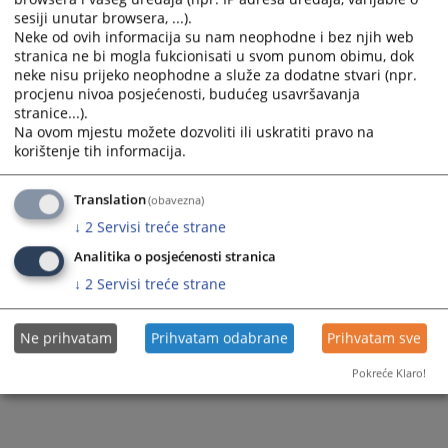
Prikazana vijest je na
:
Bosanski jezik
sesiji unutar browsera, ...).
144
PREGLEDA
Neke od ovih informacija su nam neophodne i bez njih web
stranica ne bi mogla fukcionisati u svom punom obimu, dok
neke nisu prijeko neophodne a služe za dodatne stvari (npr.
procjenu nivoa posjećenosti, budućeg usavršavanja
stranice...).
Na ovom mjestu možete dozvoliti ili uskratiti pravo na
korištenje tih informacija.
Translation
(obavezna)
↓
2
Servisi treće strane
#
Sudske odluke
Analitika o posjećenosti stranica
↓
2
Servisi treće strane
Ne prihvatam
Prihvatam odabrane
Prihvatam sve
Pokreće Klaro!